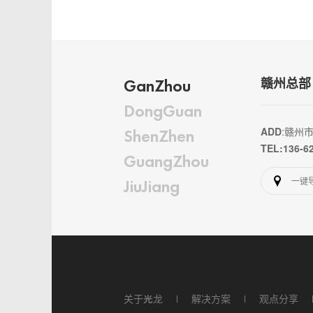
GanZhou
赣州总部
DongGuan
ADD
:赣州
ShenZhen
TEL:136-6
GuangZhou
一键
JiuJiang
关于光龙
解决方案
观点分享