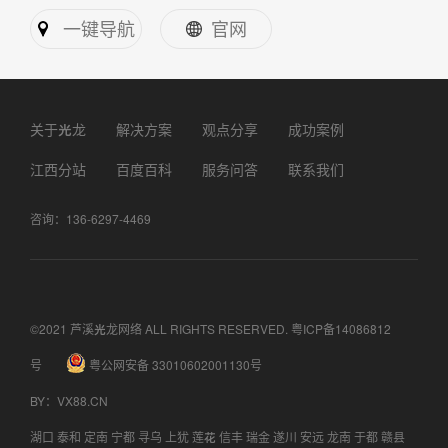
一键导航
官网
关于光龙
解决方案
观点分享
成功案例
江西分站
百度百科
服务问答
联系我们
咨询：136-6297-4469
©2021 芦溪光龙网络 ALL RIGHTS RESERVED.
粤ICP备14086812
号
粤公网安备 33010602001130号
BY
：
VX88.CN
湖口
泰和
定南
宁都
寻乌
上犹
莲花
信丰
瑞金
遂川
安远
龙南
于都
赣县