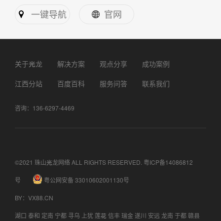
一键导航
官网
关于光龙
解决方案
观点分享
成功案例
江西分站
百度百科
服务问答
联系我们
咨询：136-6297-4469
©2021 珠山光龙网络 ALL RIGHTS RESERVED.
粤ICP备14086812
号
粤公网安备 33010602001130号
BY
：
VX88.CN
湖口
泰和
定南
宁都
寻乌
上犹
莲花
信丰
瑞金
遂川
安远
龙南
于都
赣县