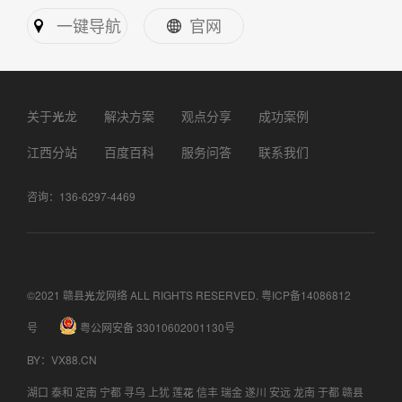
一键导航
官网
关于光龙
解决方案
观点分享
成功案例
江西分站
百度百科
服务问答
联系我们
咨询：136-6297-4469
©2021 赣县光龙网络 ALL RIGHTS RESERVED.
粤ICP备14086812
号
粤公网安备 33010602001130号
BY
：
VX88.CN
湖口
泰和
定南
宁都
寻乌
上犹
莲花
信丰
瑞金
遂川
安远
龙南
于都
赣县