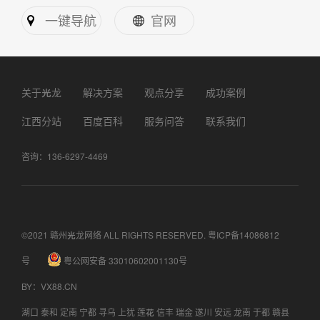
一键导航
官网
关于光龙
解决方案
观点分享
成功案例
江西分站
百度百科
服务问答
联系我们
咨询：136-6297-4469
©2021 赣州光龙网络 ALL RIGHTS RESERVED.
粤ICP备14086812
号
粤公网安备 33010602001130号
BY
：
VX88.CN
湖口
泰和
定南
宁都
寻乌
上犹
莲花
信丰
瑞金
遂川
安远
龙南
于都
赣县