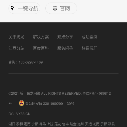
一键导航
官网
关于光龙
解决方案
观点分享
成功案例
江西分站
百度百科
服务问答
联系我们
咨询：136-6297-4469
©2021 新干光龙网络 ALL RIGHTS RESERVED.
粤ICP备14086812
号
粤公网安备 33010602001130号
BY
：
VX88.CN
湖口
泰和
定南
宁都
寻乌
上犹
莲花
信丰
瑞金
遂川
安远
龙南
于都
赣县