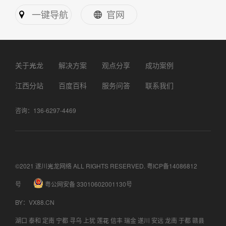
一键导航
官网
关于光龙
解决方案
观点分享
成功案例
江西分站
百度百科
服务问答
联系我们
咨询：136-6297-4469
©2021 遂川光龙网络 ALL RIGHTS RESERVED.
粤ICP备14086812
号
粤公网安备 33010602001130号
BY
：
VX88.CN
湖口
泰和
定南
宁都
寻乌
上犹
莲花
信丰
瑞金
遂川
安远
龙南
于都
赣县