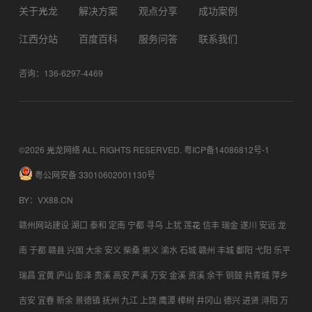
关于光龙
解决方案
观点分享
成功案例
江西分站
百度百科
服务问答
联系我们
咨询：136-6297-4469
©2026 光龙网络 ALL RIGHTS RESERVED.
粤ICP备14086812号-1
粤公网安备 33010602001130号
BY
：
VX88.CN
赣州网站建设
湖口
泰和
定南
宁都
寻乌
上犹
莲花
信丰
瑞金
遂川
安远
龙
南
于都
赣县
兴国
大余
安义
柴桑
崇义
渝水
石城
赣州
丰城
鄱阳
弋阳
乐平
瑞昌
宜黄
庐山
彭泽
贵溪
高安
芦溪
万安
金溪
资溪
余干
铜鼓
共青城
萍乡
吉安
宜春
新余
景德镇
抚州
九江
上饶
鹰潭
樟树
井冈山
德兴
进贤
浔阳
万