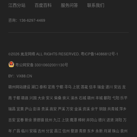
江西分站
百度百科
服务问答
联系我们
咨询：136-6297-4469
©2026 光龙网络 ALL RIGHTS RESERVED.
粤ICP备14086812号-1
粤公网安备 33010602001130号
BY
：
VX88.CN
赣州网站建设
湖口
泰和
定南
宁都
寻乌
上犹
莲花
信丰
瑞金
遂川
安远
龙
南
于都
赣县
兴国
大余
安义
柴桑
崇义
渝水
石城
赣州
丰城
鄱阳
弋阳
乐平
瑞昌
宜黄
庐山
彭泽
贵溪
高安
芦溪
万安
金溪
资溪
余干
铜鼓
共青城
萍乡
吉安
宜春
新余
景德镇
抚州
九江
上饶
鹰潭
樟树
井冈山
德兴
进贤
浔阳
万
年
广昌
临川
安福
吉州
分宜
昌江
信州
婺源
青原
东乡
永新
月湖
珠山
袁州