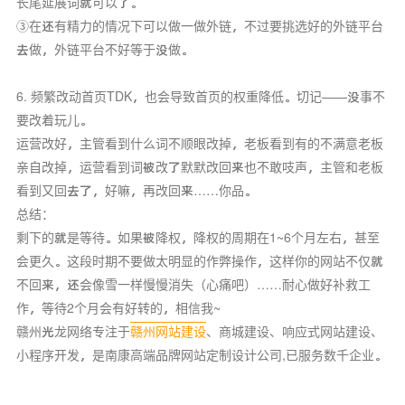
长尾延展词就可以了。
③在还有精力的情况下可以做一做外链，不过要挑选好的外链平台
去做，外链平台不好等于没做。
6. 频繁改动首页TDK，也会导致首页的权重降低。切记——没事不
要改着玩儿。
运营改好，主管看到什么词不顺眼改掉，老板看到有的不满意老板
亲自改掉，运营看到词被改了默默改回来也不敢吱声，主管和老板
看到又回去了，好嘛，再改回来……你品。
总结：
剩下的就是等待。如果被降权，降权的周期在1~6个月左右，甚至
会更久。这段时期不要做太明显的作弊操作，这样你的网站不仅就
不回来，还会像雪一样慢慢消失（心痛吧）……耐心做好补救工
作，等待2个月会有好转的，相信我~
赣州光龙网络专注于
赣州网站建设
、商城建设、响应式网站建设、
小程序开发，是南康高端品牌网站定制设计公司,已服务数千企业。