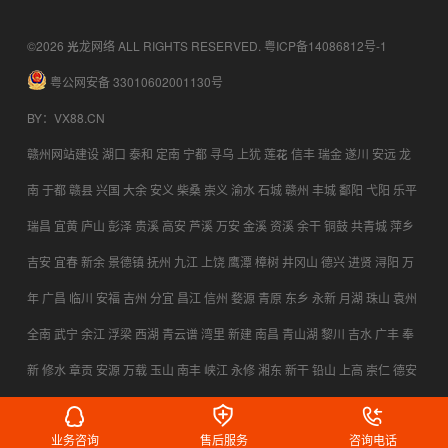
©2026 光龙网络 ALL RIGHTS RESERVED.
粤ICP备14086812号-1
粤公网安备 33010602001130号
BY
：
VX88.CN
赣州网站建设
湖口
泰和
定南
宁都
寻乌
上犹
莲花
信丰
瑞金
遂川
安远
龙
南
于都
赣县
兴国
大余
安义
柴桑
崇义
渝水
石城
赣州
丰城
鄱阳
弋阳
乐平
瑞昌
宜黄
庐山
彭泽
贵溪
高安
芦溪
万安
金溪
资溪
余干
铜鼓
共青城
萍乡
吉安
宜春
新余
景德镇
抚州
九江
上饶
鹰潭
樟树
井冈山
德兴
进贤
浔阳
万
年
广昌
临川
安福
吉州
分宜
昌江
信州
婺源
青原
东乡
永新
月湖
珠山
袁州
全南
武宁
余江
浮梁
西湖
青云谱
湾里
新建
南昌
青山湖
黎川
吉水
广丰
奉
新
修水
章贡
安源
万载
玉山
南丰
峡江
永修
湘东
新干
铅山
上高
崇仁
德安
横峰
乐安
都昌
永丰
宜丰
会昌
上栗
靖安
南康
业务咨询
售后服务
咨询电话