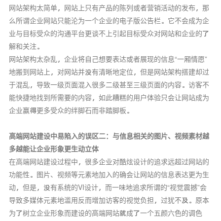
网站架构太简单，网站上只有产品的陈列或者营销活动的发布，那
么所谓企业网站只能沦为一个企业的电子版公告栏。它不会成为企
业与目标受众的沟通平台更谈不上引起目标受众对网站和企业的了
解和关注。
网站架构太杂乱，企业将自己想要表达或者展现的信息“一厢情愿”
地搬到网站上，对网站并没有清晰地定位，但是网站架构搭建却过
于混乱，导致一级页面混入很多二级甚至三级页面的内容。访客不
能快捷地找到所需要的内容，如此糟糕的用户体验只会让网站成为
企业赢得更多受众的绊脚石而非踏脚板。
高端网站建设中易陷入的误区二：与信息相关的图片、视频素材越
多越能让企业形象更生动立体
在高端网站建设过程中，很多企业对酷炫设计的追求远超过网站的
功能性。图片、视频等元素地加入的确会让网站的信息表达更为生
动，但是，没有系统的VI设计，而一味地追求所谓的“视觉震撼”会
导致多媒体元素地滥用反而增加访客的视觉负担，过犹不及。原本
为了树立企业形象而建设的高端网站就成了一个五颜六色的调色