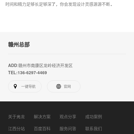
时间和精力足够长足够深了，你会发现设计灵感源源不断。
赣州总部
ADD
:赣州市南康区龙岭经济开发区
TEL:136-6297-4469
一键导航
官网
关于光龙
解决方案
观点分享
成功案例
江西分站
百度百科
服务问答
联系我们