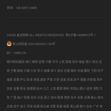
咨询：136-6297-4469
©2026 光龙网络 ALL RIGHTS RESERVED.
粤ICP备14086812号-1
粤公网安备 33010602001130号
BY
：
VX88.CN
赣州网站建设
湖口
泰和
定南
宁都
寻乌
上犹
莲花
信丰
瑞金
遂川
安远
龙
南
于都
赣县
兴国
大余
安义
柴桑
崇义
渝水
石城
赣州
丰城
鄱阳
弋阳
乐平
瑞昌
宜黄
庐山
彭泽
贵溪
高安
芦溪
万安
金溪
资溪
余干
铜鼓
共青城
萍乡
吉安
宜春
新余
景德镇
抚州
九江
上饶
鹰潭
樟树
井冈山
德兴
进贤
浔阳
万
年
广昌
临川
安福
吉州
分宜
昌江
信州
婺源
青原
东乡
永新
月湖
珠山
袁州
全南
武宁
余江
浮梁
西湖
青云谱
湾里
新建
南昌
青山湖
黎川
吉水
广丰
奉