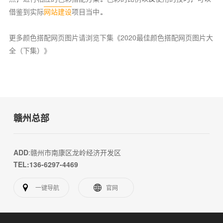
借鉴到实际
网站建设
项目当中。
更多颜色搭配网页图片请浏览下集
《
2020最佳颜色搭配网页图片大
全（下集）
》
赣州总部
ADD
:赣州市南康区龙岭经济开发区
TEL:136-6297-4469
一键导航
官网