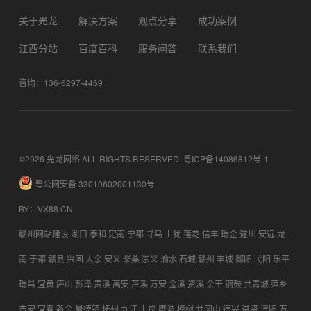
关于光龙
解决方案
观点分享
成功案例
江西分站
百度百科
服务问答
联系我们
咨询：136-6297-4469
©2026 光龙网络 ALL RIGHTS RESERVED.
粤ICP备14086812号-1
粤公网安备 33010602001130号
BY
：
VX88.CN
赣州网站建设
湖口
泰和
定南
宁都
寻乌
上犹
莲花
信丰
瑞金
遂川
安远
龙
南
于都
赣县
兴国
大余
安义
柴桑
崇义
渝水
石城
赣州
丰城
鄱阳
弋阳
乐平
瑞昌
宜黄
庐山
彭泽
贵溪
高安
芦溪
万安
金溪
资溪
余干
铜鼓
共青城
萍乡
吉安
宜春
新余
景德镇
抚州
九江
上饶
鹰潭
樟树
井冈山
德兴
进贤
浔阳
万