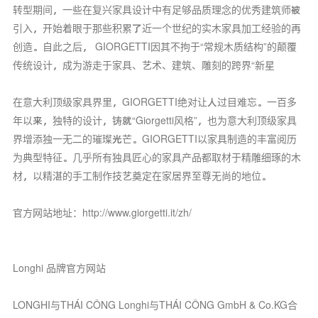
转型期间，一些在复兴家具设计中有足够品质理念的优秀建筑师被
引入，开始着眼于那些积累了近一个世纪的实木家具加工经验的再
创造。自此之后， GIORGETTI因其不拘于“常规木质结构”的颠覆
传统设计，成为游走于家具、艺术、建筑、雕刻的跨界“新星
在意大利顶级家具界里，GIORGETTI绝对让人过目难忘。一百多
年以来，独特的设计，铸就“Giorgetti风格”，也为意大利顶级家具
界增添独一无二的璀璨光芒。GIORGETTI以家具制造的丰富阅历
为典型特征。几乎所有独具匠心的家具产品都取材于精雕细琢的木
材，以精湛的手工制作技艺奠定在家居界至尊无尚的地位。
官方网站地址：http://www.giorgetti.it/zh/
Longhi 品牌官方网站
LONGHI与THÁI CÔNG Longhi与THÁI CÔNG GmbH & Co.KG合