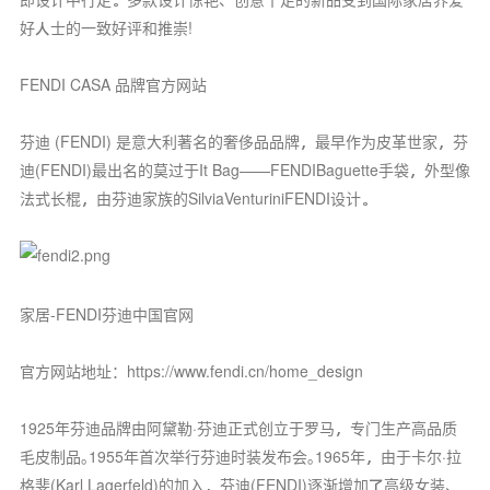
好人士的一致好评和推崇!
FENDI CASA 品牌官方网站
芬迪 (FENDI) 是意大利著名的奢侈品品牌，最早作为皮革世家，芬
迪(FENDI)最出名的莫过于It Bag——FENDIBaguette手袋，外型像
法式长棍，由芬迪家族的SilviaVenturiniFENDI设计。
家居-FENDI芬迪中国官网
官方网站地址：https://www.fendi.cn/home_design
1925年芬迪品牌由阿黛勒·芬迪正式创立于罗马，专门生产高品质
毛皮制品｡1955年首次举行芬迪时装发布会｡1965年，由于卡尔·拉
格斐(Karl Lagerfeld)的加入，芬迪(FENDI)逐渐增加了高级女装、