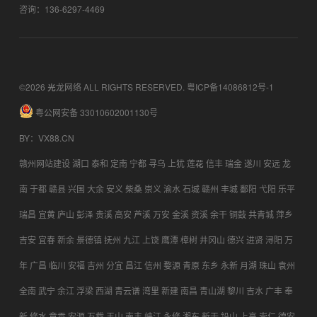
咨询：136-6297-4469
©2026 光龙网络 ALL RIGHTS RESERVED.
粤ICP备14086812号-1
粤公网安备 33010602001130号
BY
：
VX88.CN
赣州网站建设
湖口
泰和
定南
宁都
寻乌
上犹
莲花
信丰
瑞金
遂川
安远
龙
南
于都
赣县
兴国
大余
安义
柴桑
崇义
渝水
石城
赣州
丰城
鄱阳
弋阳
乐平
瑞昌
宜黄
庐山
彭泽
贵溪
高安
芦溪
万安
金溪
资溪
余干
铜鼓
共青城
萍乡
吉安
宜春
新余
景德镇
抚州
九江
上饶
鹰潭
樟树
井冈山
德兴
进贤
浔阳
万
年
广昌
临川
安福
吉州
分宜
昌江
信州
婺源
青原
东乡
永新
月湖
珠山
袁州
全南
武宁
余江
浮梁
西湖
青云谱
湾里
新建
南昌
青山湖
黎川
吉水
广丰
奉
新
修水
章贡
安源
万载
玉山
南丰
峡江
永修
湘东
新干
铅山
上高
崇仁
德安