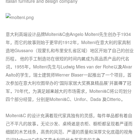
italian furniture and design company
意大利高端设计品牌Molteni&C由Angelo Molteni先生创办于1934
年，而它的故事则始于更早的1912年，Molteni在意大利的家具制
造地Giussano（现蒙扎和布里安扎省区域）地区开始了自己的创业
历程。 他的手工制造坊在很短的时间内就成为高品质产品的代名
词。1955年，Molteni先生与Ludwig Mies van der Rohe以及Alvar
Aalto的学生，瑞士建筑师Werner Blaser一起推出了一个项目，首
次参加在意大利坎图举办的“国际家居大奖赛及精品展”并赢得了冠
军。70年代，为满足越来越大的市场需求，Molteni&C将公司划分
四个部分经营，分别是Molteni&C、Unifor、Dada 及Citterio。
Molteni&C 的设计充满着现代家具独有的灵感，每件单品都有着自
己不平凡的故事。无论沙发、桌椅还是衣柜、橱柜都呈现着严谨而
细腻的木艺线条，高贵的风范、严谨的质量和深厚文化底蕴的视角
见证Molteni&C成为了意大利现代木艺家具的主角。