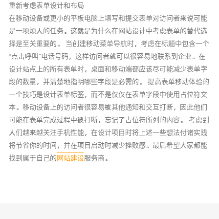
重新考虑表单设计和布局
在移动设备或更小的平板电脑上填写和提交表单对访问者来说可能
是一项烦人的任务。这就是为什么在网站设计中考虑表单的替代选
择是至关重要的。 当创建移动菜单导航时，考虑在标题中包含一个
“点击呼叫”电话号码，这样访问者就可以很容易地联系到企业。在
设计站点上的所有表单时，桌面和移动端都应该尽可能减少表单字
段的数量，并清楚地指明哪些字段是必需的。 提高表单移动体验的
一个技巧是设计表单标签，而不是仅仅在表单字段中使用占位符文
本。移动设备上的访问者很容易被其他通知和交互打断，因此他们
可能在表单完成过程中被打断，忘记了占位符所列的内容。 考虑到
人们越来越关注手机性能，在设计项目时将上述一些想法付诸实践
将节省你的时间，并在项目启动时减少挫败感。最后希望大家都能
找到属于自己的
网站建设
服务商。