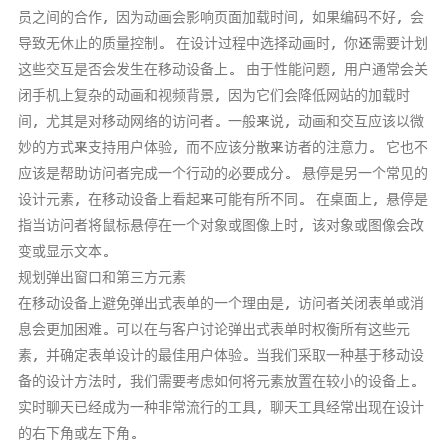
员之间的合作，因为动画会影响页面加载时间，如果编码不好，会
导致无休止的质量控制。 在设计过程中选择动画时，你还需要计划
这些交互是否会发生在移动设备上。 由于性能问题，用户通常会关
闭手机上复杂的动画和视频背景，因为它们会降低网站的加载时
间，尤其是对移动网络的访问者。一般来说，动画和交互应该以微
妙的方式来支持用户体验，而不应该分散来访者的注意力。 它也不
应该是帮助访问者完成一个行动的必要成分。 悬停是另一个常见的
设计元素，在移动设备上看起来可能有所不同。 在桌面上，悬停是
指当访问者将鼠标悬停在一个对象或图像上时，该对象或图像会改
变或显示文本。
规划弹出窗口和第三方元素
在移动设备上避免弹出式表单的一个理由是，访问者关闭表单或消
息会更加困难。可以在与客户讨论弹出式表单时权衡所有这些元
素，并确定表单设计的最佳用户体验。当我们采取一种基于移动设
备的设计方法时，我们需要考虑如何将元素放置在较小的设备上。
实时聊天已经成为一种非常流行的工具，聊天工具经常出现在设计
的右下角或左下角。