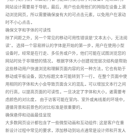
网站设计需要易于导航。最后，用户也会用他们的拇指在设备上滚
动浏览网页，所以需要确保没有大的可点击元素，以免用户在滚动
时不小心点击。
确保文字和字体的可读性
除了间距之外，另一个常见的移动可用性错误是“文本太小，无法阅
读”。 选择一个容易辨认的字体是开始的第一步。用户在使用小型
设备时，经常是在行走、多任务或户外，他们可能在试图浏览您的
网站时处于非理想的情况。 根据字体大小创建视觉层次结构是帮助
这些移动用户快速浏览和理解页面内容的另一种方法。它也有助于
移动或平板设备，因为标题文本可能转到下一行。 在整个页面中使
用相同的字体和大小会导致页面含义的混乱。可以增加文本行之间
的行高，以提高页面的可读性。一旦决定了字体和大小，还需要考
虑颜色的对比度。 由于访客可能在室内、室外或光线差的环境中，
遵循背景和前景色的对比标准是很重要的。
确保悬停和动画最佳呈现
大多数网页设计都包含了一些微型动画和互动组件; 这是客户在重
新设计过程中常见的要求。添加移动到站点通常是设计师和开发人