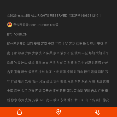
©2026 光龙网络 ALL RIGHTS RESERVED.
粤ICP备14086812号-1
粤公网安备 33010602001130号
BY
：
VX88.CN
赣州网站建设
湖口
泰和
定南
宁都
寻乌
上犹
莲花
信丰
瑞金
遂川
安远
龙
南
于都
赣县
兴国
大余
安义
柴桑
崇义
渝水
石城
赣州
丰城
鄱阳
弋阳
乐平
瑞昌
宜黄
庐山
彭泽
贵溪
高安
芦溪
万安
金溪
资溪
余干
铜鼓
共青城
萍乡
吉安
宜春
新余
景德镇
抚州
九江
上饶
鹰潭
樟树
井冈山
德兴
进贤
浔阳
万
年
广昌
临川
安福
吉州
分宜
昌江
信州
婺源
青原
东乡
永新
月湖
珠山
袁州
全南
武宁
余江
浮梁
西湖
青云谱
湾里
新建
南昌
青山湖
黎川
吉水
广丰
奉
新
修水
章贡
安源
万载
玉山
南丰
峡江
永修
湘东
新干
铅山
上高
崇仁
德安
横峰
乐安
都昌
永丰
宜丰
会昌
上栗
靖安
南康