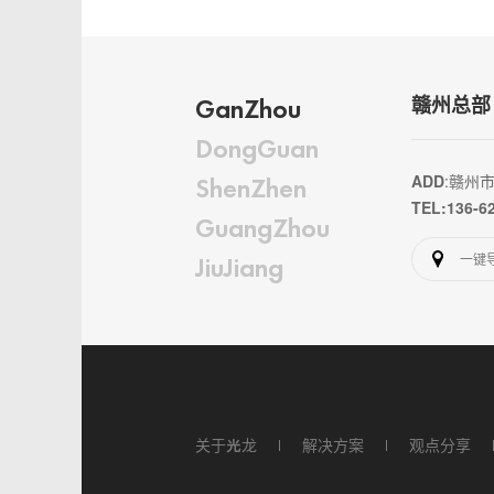
GanZhou
赣州总部
DongGuan
ADD
:赣州
ShenZhen
TEL:136-6
GuangZhou
一键
JiuJiang
关于光龙
解决方案
观点分享