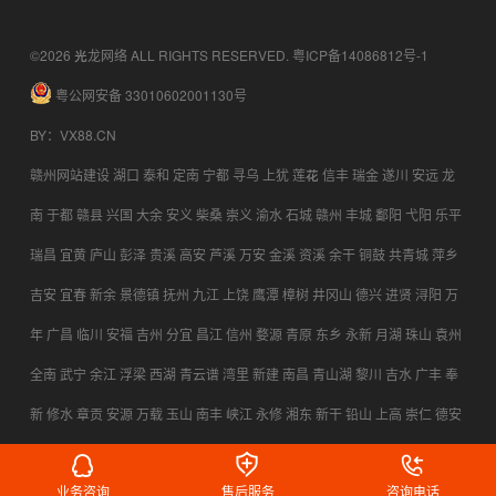
©2026 光龙网络 ALL RIGHTS RESERVED.
粤ICP备14086812号-1
粤公网安备 33010602001130号
BY
：
VX88.CN
赣州网站建设
湖口
泰和
定南
宁都
寻乌
上犹
莲花
信丰
瑞金
遂川
安远
龙
南
于都
赣县
兴国
大余
安义
柴桑
崇义
渝水
石城
赣州
丰城
鄱阳
弋阳
乐平
瑞昌
宜黄
庐山
彭泽
贵溪
高安
芦溪
万安
金溪
资溪
余干
铜鼓
共青城
萍乡
吉安
宜春
新余
景德镇
抚州
九江
上饶
鹰潭
樟树
井冈山
德兴
进贤
浔阳
万
年
广昌
临川
安福
吉州
分宜
昌江
信州
婺源
青原
东乡
永新
月湖
珠山
袁州
全南
武宁
余江
浮梁
西湖
青云谱
湾里
新建
南昌
青山湖
黎川
吉水
广丰
奉
新
修水
章贡
安源
万载
玉山
南丰
峡江
永修
湘东
新干
铅山
上高
崇仁
德安
横峰
乐安
都昌
永丰
宜丰
会昌
上栗
靖安
南康
业务咨询
售后服务
咨询电话