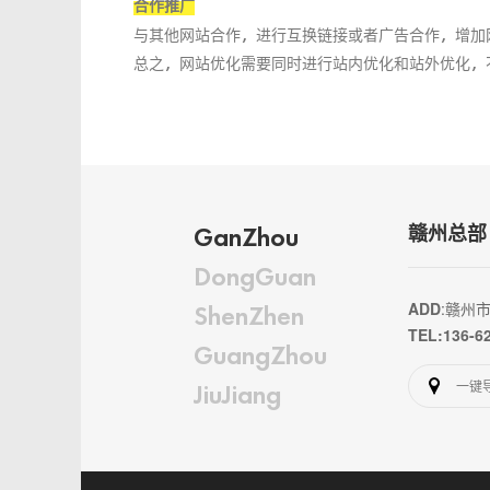
合作推广
与其他网站合作，进行互换链接或者广告合作，增加
总之，网站优化需要同时进行站内优化和站外优化，
GanZhou
赣州总部
DongGuan
ADD
:赣州
ShenZhen
TEL:136-6
GuangZhou
一键
JiuJiang