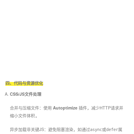
四、代码与资源优化
CSS/JS文件处理
合并与压缩文件：使用
Autoptimize
插件，减少HTTP请求并
缩小文件体积。
异步加载非关键JS：避免阻塞渲染，如通过
或
属
async
defer