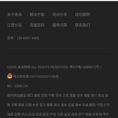
关于光龙
解决方案
观点分享
成功案例
江西分站
百度百科
服务问答
联系我们
咨询：136-6297-4469
©2026 光龙网络 ALL RIGHTS RESERVED.
粤ICP备14086812号-1
粤公网安备 33010602001130号
BY
：
VX88.CN
赣州网站建设
湖口
泰和
定南
宁都
寻乌
上犹
莲花
信丰
瑞金
遂川
安远
龙
南
于都
赣县
兴国
大余
安义
柴桑
崇义
渝水
石城
赣州
丰城
鄱阳
弋阳
乐平
瑞昌
宜黄
庐山
彭泽
贵溪
高安
芦溪
万安
金溪
资溪
余干
铜鼓
共青城
萍乡