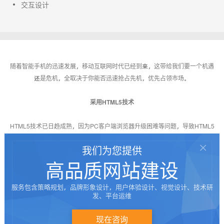
交互设计
随着智能手机的迅速发展，移动互联网时代已经到来，这带给我们要一个机遇
还是危机，全取决于你能否迅速抢占先机，优先占领市场。
采用HTML5技术
HTML5技术已日趋成熟，因为PC客户端浏览器升级困难等问题，导致HTML5
很难在PC浏览器完全实现，但是对于手机浏览器，升级更新简单方便，大部分
我们为您提供
浏览器都支持HTML5，这给手机网站的发展带来了非常好的推动作用，也让我
高品质网站建设
们毫无疑问地抛弃WAP。
个性化设计
服务包含策略规划，品牌形象设计，用户体验设计、视觉设计、技术研
发、平台运维
专业设计师根据客户需求个性化设计，根据企业特点、手机独特的尺寸，设计
现在咨询
出更适合手机浏览的设计。