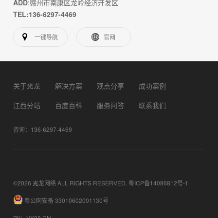
ADD
:赣州市南康区龙岭经济开发区
TEL:136-6297-4469
一键导航
官网
关于光龙
解决方案
观点分享
成功案例
江西分站
百度百科
服务问答
联系我们
咨询：136-6297-4469
©2026 光龙网络 ALL RIGHTS RESERVED.
粤ICP备14086812号-1
粤公网安备 33010602001130号
BY
：
VX88.CN