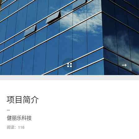
Cases Overview
项目简介
健丽乐科技
阅读：
116