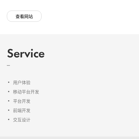
查看网站
Service
用户体验
移动平台开发
平台开发
前端开发
交互设计