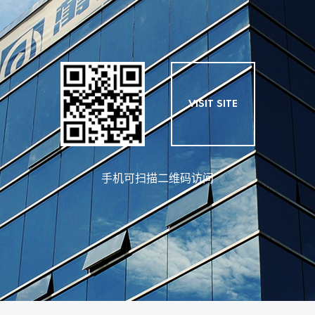
VISIT SITE
手机可扫描二维码访问