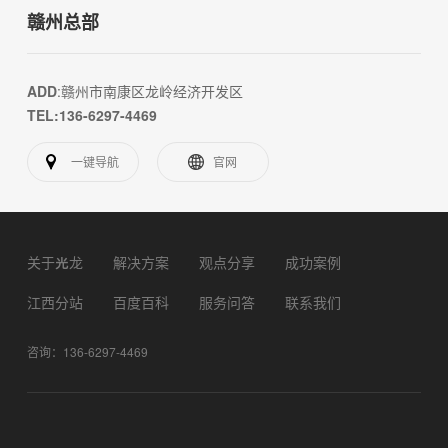
赣州总部
ADD
:赣州市南康区龙岭经济开发区
TEL:136-6297-4469
一键导航
官网
关于光龙
解决方案
观点分享
成功案例
江西分站
百度百科
服务问答
联系我们
咨询：136-6297-4469