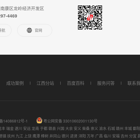
市南康区龙岭经济开发区
297-4469
导航
官网
成功案例
江西分站
百度百科
服务问答
联系
备14086812号-1
粤公网安备 33010602001130号
信丰
瑞金
遂川
安远
龙南
于都
赣县
兴国
大余
安义
柴桑
崇义
渝水
石城
赣州
丰城
鄱
德镇
抚州
九江
上饶
鹰潭
樟树
井冈山
德兴
进贤
浔阳
万年
广昌
临川
安福
吉州
分宜