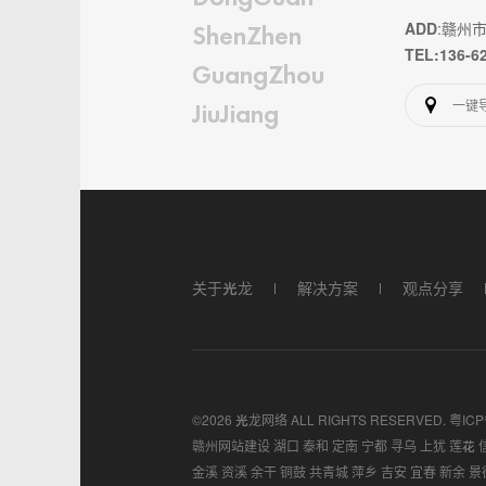
ADD
:赣州
ShenZhen
TEL:136-6
GuangZhou
一键
JiuJiang
关于光龙
解决方案
观点分享
©2026 光龙网络 ALL RIGHTS RESERVED.
粤ICP
赣州网站建设
湖口
泰和
定南
宁都
寻乌
上犹
莲花
金溪
资溪
余干
铜鼓
共青城
萍乡
吉安
宜春
新余
景