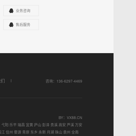
业务咨询
售后服务
我们
咨询：136-6297-4469
BY
：
VX88.CN
阳
弋阳
乐平
瑞昌
宜黄
庐山
彭泽
贵溪
高安
芦溪
万安
昌江
信州
婺源
青原
东乡
永新
月湖
珠山
袁州
全南