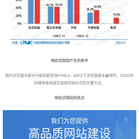
响应式网站产生的条件
国内浏览器大部分升级后都支持HTML5、IE9以下浏览器基本被抛弃，CSS3中
的媒体查询是实现网页响应式的主要方法。
响应式网站的优点
1.用户体验好，适应所有终端，可以浏览器里调整宽度查看，不出现滚动条，
我们为您提供
尤其是苹果系统电脑，默认打开窗口不是满屏的。
高品质网站建设
2.维护成本低，只需要维护一个网站就行；
3.分享方便，内容链接地址一致；