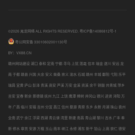
©2026 光龙网络 ALL RIGHTS RESERVED.
粤ICP备14086812号-1
粤公网安备 33010602001130号
BY
：
VX88.CN
赣州网站建设
湖口
泰和
定南
宁都
寻乌
上犹
莲花
信丰
瑞金
遂川
安远
龙
南
于都
赣县
兴国
大余
安义
柴桑
崇义
渝水
石城
赣州
丰城
鄱阳
弋阳
乐平
瑞昌
宜黄
庐山
彭泽
贵溪
高安
芦溪
万安
金溪
资溪
余干
铜鼓
共青城
萍乡
吉安
宜春
新余
景德镇
抚州
九江
上饶
鹰潭
樟树
井冈山
德兴
进贤
浔阳
万
年
广昌
临川
安福
吉州
分宜
昌江
信州
婺源
青原
东乡
永新
月湖
珠山
袁州
全南
武宁
余江
浮梁
西湖
青云谱
湾里
新建
南昌
青山湖
黎川
吉水
广丰
奉
新
修水
章贡
安源
万载
玉山
南丰
峡江
永修
湘东
新干
铅山
上高
崇仁
德安