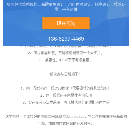
4.视觉统一，网站风格、导航、菜单基本一致，没有陌生感，容易使用；
服务包含策略规划，品牌形象设计，用户体验设计、视觉设计、技术研
发、平台运维
5.兼容未知分辨率设备
6.可以嵌套进APP
现在咨询
响应式网站建设过程中会遇到什么问题
136-6297-4469
1、代码过于臃肿，导致网站打开速度慢，尤其是手机网站。
2、图片按需加载，不能移动端调取一个大图片。
3、兼容性，IE8以下不考虑兼容。
解决办法思路如下：
1、同一段代码同一段CSS搞定（需要设计的结构比较好）
2、同一段代码不同媒体查询实现
3、实在没有办法才采用：写几段代码分别适配不同屏幕
这里推荐一个比较好的响应式网站JS框架bootstrap，它会帮你解决很多基础的
问题，加快响应式网站的开发效率。